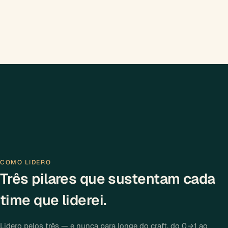
COMO LIDERO
Três pilares que sustentam cada
time que liderei.
Lidero pelos três — e nunca para longe do craft, do 0→1 ao